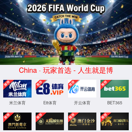
CHINA·350vip浦京集团-品牌官网
首页
关于350vip浦京集
产品展示
团官网
新闻中心
人力资源
联系我们
您现在的位置：
>
>
首页
关于350vip浦京集团官网
公司简介
公司简介
企业文化
管理体系