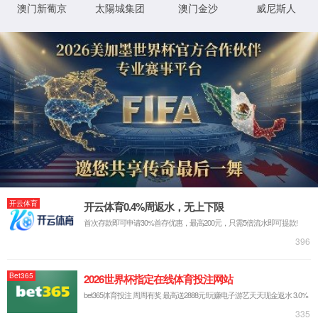
公司简介
北京350vip浦京集团官网是一家专业服务于水性涂料与
干混砂浆添加剂行业的”高新技术企业“。作为全国领先的专
精特新企业，公司秉承“领先经典 行稳致远”的理念，竭诚为
客户研发生产出更具竞争力的产品。
公司自2001年以来，因代理德国贝克吉利尼公司（隶属
于以化集团）无机涂料稳定剂等产品就开始在中国市场技术
推广无机硅酸盐涂料，并研发生产经营 燃烧性能符合A2、
A1级无机硅酸钾涂料原料；2015年开始研发生产经营 燃烧
性能符合A2级无机硅溶胶涂料原料，
三元或多元无机涂料原
料。
耐水高强 乳胶粉DH-2915/2918 ——领先│
19年 研发生产
粉末高效聚羧酸减水剂 ——
领先│
16年 研发生产
粉末高效 消泡剂/润湿分散剂 ——
领先│
25年推广 研发生产
净味高强成膜助剂
ALLPON
®
AH-16 ——原创
│