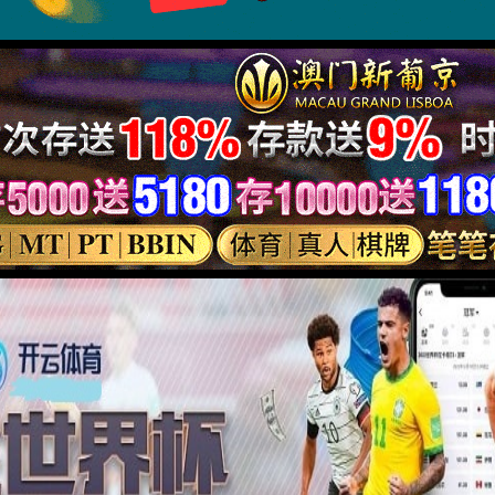
新闻中心
客户服务热线：
· 公司资讯
010-61566767
· 行业资讯
010-61565556
服务邮箱：
ahand@263.net