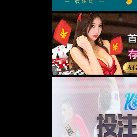
阻燃剂
水性液体涂料特色助剂
特种砂浆特色助剂
石膏制品特色助剂
无机涂料添加剂
新产品发布
关于350vip浦
产品展示
京集团官网
· 水性粉体涂料特色助剂
· 公司简介
· 水性液体涂料特色助剂
· 企业文化
· 特种砂浆特色助剂
· 管理体系
· 石膏制品特色助剂
· 无机涂料添加剂