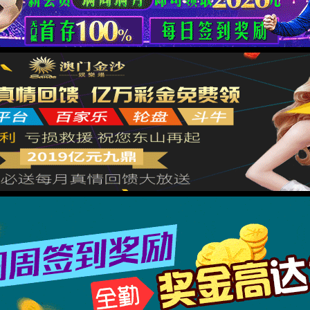
您现在的位置：
首页
>
产品展示
>
水性粉体涂料特色助剂
>
粉末附着力促进
粉末附着力促进剂
粉末附着力促进剂ALLPON®P67/68