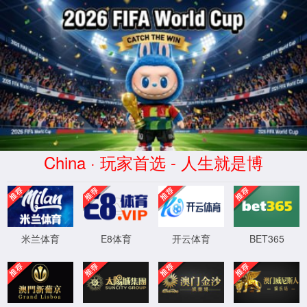
CHINA·350vip浦京集团-品牌官网
首页
关于350vip浦京集
产品展示
团官网
新闻中心
人力资源
联系我们
您现在的位置：
>
>
>
首页
产品展示
无机涂料添加剂
无机涂料用增稠剂
无机涂料用增稠剂防沉剂ALLPON®P307
增稠剂ALLPON ® P305