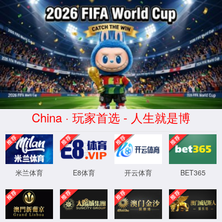
CHINA·350vip浦京集团-品牌官网
首页
关于350